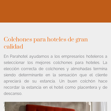
Colchones para hoteles de gran
calidad
En Parahotel ayudamos a los empresarios hoteleros a
seleccionar los mejores colchones para hoteles. La
elección correcta de colchones y almohadas termina
siendo determinante en la sensación que el cliente
apreciará de su estancia. Un buen colchón hace
recordar la estancia en el hotel como placentera y de
descanso.