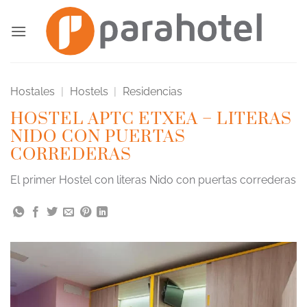
Saltar
al
contenido
Hostales
|
Hostels
|
Residencias
HOSTEL APTC ETXEA – LITERAS
NIDO CON PUERTAS
CORREDERAS
El primer Hostel con literas Nido con puertas correderas