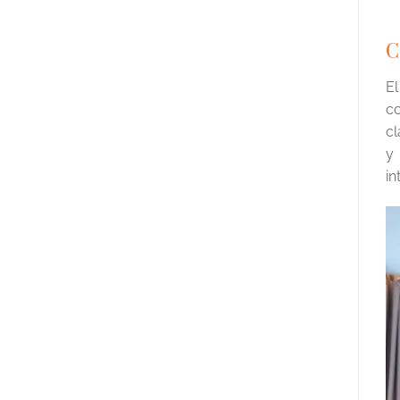
C
El
co
cl
y
in