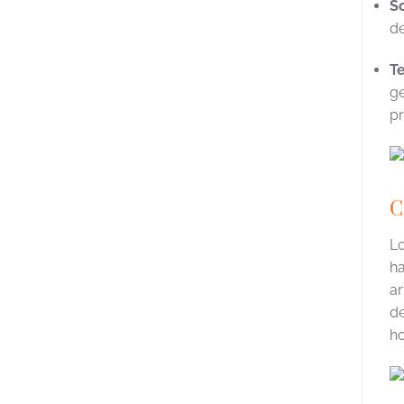
S
de
Te
ge
p
C
Lo
h
ar
de
ho