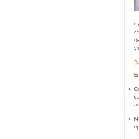
U
so
de
y 
N
En
C
ca
ar
Mo
op